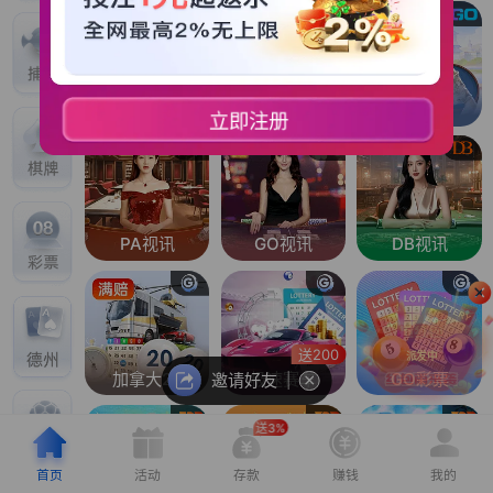
抢庄牛牛
炸金花
GO棋牌
立即注册
PA视讯
GO视讯
DB视讯
送200
派发中
加拿大28
极速赛车
GO彩票
邀请好友
送3%
首页
活动
存款
赚钱
我的